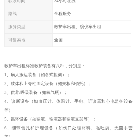
联系时间
24小时在线
路线
全程服务
服务类型
救护车出租、殡仪车出租
可售卖地
全国
救护车出租标准救护装备有八种，分别是：
1、病人搬运装备（如各式担架）；
2、肢体和上脊柱固定设备（如夹板和颈托）；
3、供养/呼吸装备（如氧气瓶）；
4、诊断设备（如血压计、体温计、手电、听诊器和心电监护设备
等）；
5、循环设备（如输液、输液器和输液支架等）；
6、绷带包扎和护理设备（如伤口处理材料、呕吐袋、无菌手套
等）；