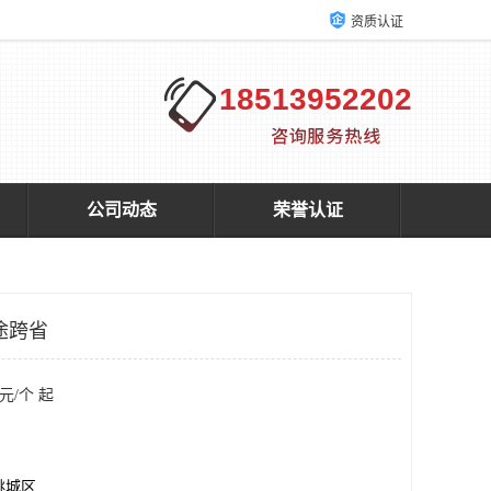
资质认证
18513952202
公司动态
荣誉认证
途跨省
元/个 起
桃城区