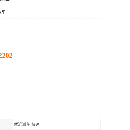
救车
2202
就近派车 快速