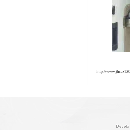
http://www.jhccz12
Develop