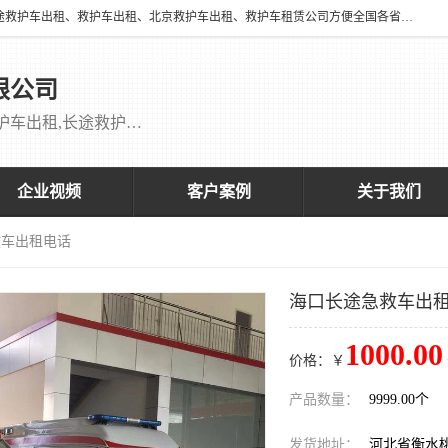
北京万家送康复医院有限公司提供：18513952202 长途救护车出租、长途救护车出租、救护车出租、北京救护车出租、救护车租赁公司方便全国各省市各类患者长途救护车转诊等需求，医帮扶医疗服务有限公司配备多辆福特成人长途监护型救护车，专用监护型儿童及新生儿救护车。
限公司
救护车出租,救护车租赁公司,北京救护车出租,长途救护车出租,长途120救护车出租,120救护车出租长途救护车出租 刘主任：18513952202
企业视频
客户案例
关于我们
救车出租电话
海口长途急救车出
1000.00
价格：￥
产品数量：
9999.00个
发货地址：
河北省衡水