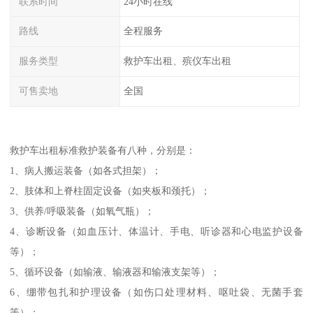
联系时间
24小时在线
路线
全程服务
服务类型
救护车出租、殡仪车出租
可售卖地
全国
救护车出租标准救护装备有八种，分别是：
1、病人搬运装备（如各式担架）；
2、肢体和上脊柱固定设备（如夹板和颈托）；
3、供养/呼吸装备（如氧气瓶）；
4、诊断设备（如血压计、体温计、手电、听诊器和心电监护设备
等）；
5、循环设备（如输液、输液器和输液支架等）；
6、绷带包扎和护理设备（如伤口处理材料、呕吐袋、无菌手套
等）；