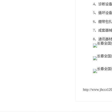
4、诊断设
5、循环设
6、绷带包
7、成套器
8、通讯器
http://www.jhccz12