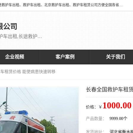
北京万家送康复医院有限公司提供：18513952202 长途救护车出租、长途救护车出租、救护车出租、北京救护车出租、救护车租赁公司方便全国各省市各类患者长途救护车转诊等需求，医帮扶医疗服务有限公司配备多辆福特成人长途监护型救护车，专用监护型儿童及新生儿救护车。
限公司
救护车出租,救护车租赁公司,北京救护车出租,长途救护车出租,长途120救护车出租,120救护车出租长途救护车出租 刘主任：18513952202
企业视频
客户案例
关于我们
护车租赁价格 能使病患快速转移
长春全国救护车租赁
1000.00
价格：￥
产品数量：
9999.00个
发货地址：
河北省衡水