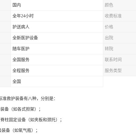
国内
颜色
全年24小时
收费标准
护送病人
价格
全新医护设备
出院
随车医护
转院
全国服务
联系时间
全程服务
服务类型
全国
标准救护装备有八种，分别是：
运装备（如各式担架）；
上脊柱固定设备（如夹板和颈托）；
呼吸装备（如氧气瓶）；