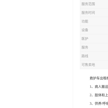
服务范围
服务时间
功能
设备
医护
服务
路线
可售卖地
救护车出租
1、病人搬
2、肢体和
3、供养/