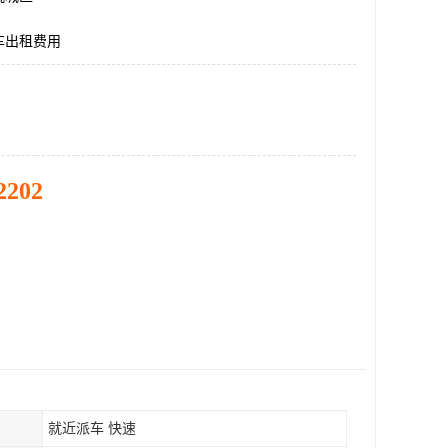
车出租费用
2202
就近派车 快速