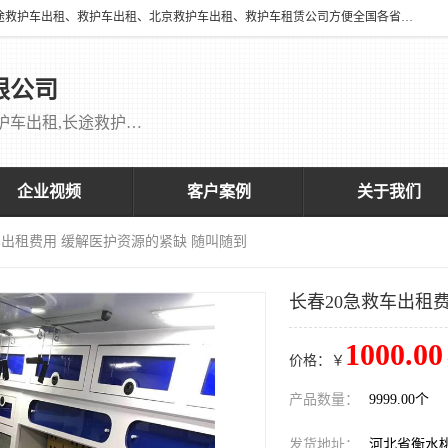
北京万家送康复医院有限公司提供：18513952202 长途救护车出租、长途救护车出租、救护车出租、北京救护车出租、救护车租赁公司方便全国各省市各类患者长途救护车转诊等需求，医帮扶医疗服务有限公司配备多辆福特成人长途监护型救护车，专用监护型儿童及新生儿救护车。
限公司
救护车出租,救护车租赁公司,北京救护车出租,长途救护车出租,长途120救护车出租,120救护车出租长途救护车出租 刘主任：18513952202
企业视频
客户案例
关于我们
车出租费用 缓解医护资源的紧缺 随叫随到
长春20急救车出租
1000.00
价格：￥
产品数量：
9999.00个
发货地址：
河北省衡水