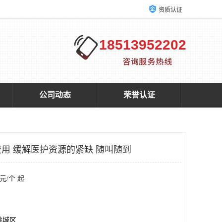
资质认证
18513952202
公司动态
荣誉认证
费用 缓解医护资源的紧缺 随叫随到
元/个 起
桃城区