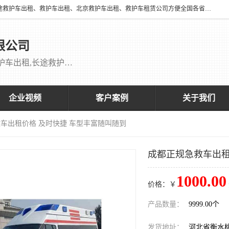
北京万家送康复医院有限公司提供：18513952202 长途救护车出租、长途救护车出租、救护车出租、北京救护车出租、救护车租赁公司方便全国各省市各类患者长途救护车转诊等需求，医帮扶医疗服务有限公司配备多辆福特成人长途监护型救护车，专用监护型儿童及新生儿救护车。
限公司
救护车出租,救护车租赁公司,北京救护车出租,长途救护车出租,长途120救护车出租,120救护车出租长途救护车出租 刘主任：18513952202
企业视频
客户案例
关于我们
救车出租价格 及时快捷 车型丰富随叫随到
成都正规急救车出租
1000.00
价格：￥
产品数量：
9999.00个
发货地址：
河北省衡水