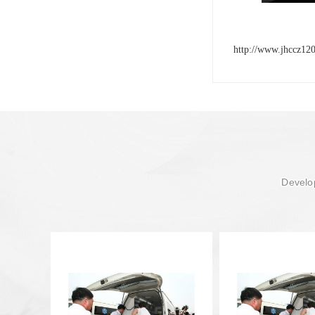
http://www.jhccz12
Develop