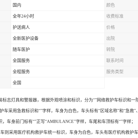
国内
颜色
全年24小时
收费标准
护送病人
价格
全新医护设备
出院
随车医护
转院
全国服务
联系时间
全程服务
服务类型
全国
装标志灯具和警报器，根据外观喷涂和标识，分为“”网络救护车标识和一
救护车采用急救标识和“”字样，车身为白色，车头标有“区域名称”和“急救”、
，车身前门标有“”正写“AMBULANCE”字样，车尾和车顶标有“”字样；
护车则采用医疗机构救护车统一标识，车身为白色，车头有医疗机构救护