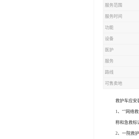
服务范围
服务时间
功能
设备
医护
服务
路线
可售卖地
救护车应安
1、“”网络
称和急救标识
2、一院救