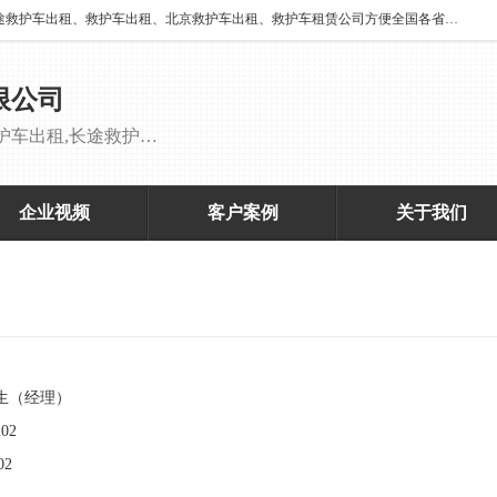
北京万家送康复医院有限公司提供：18513952202 长途救护车出租、长途救护车出租、救护车出租、北京救护车出租、救护车租赁公司方便全国各省市各类患者长途救护车转诊等需求，医帮扶医疗服务有限公司配备多辆福特成人长途监护型救护车，专用监护型儿童及新生儿救护车。
限公司
救护车出租,救护车租赁公司,北京救护车出租,长途救护车出租,长途120救护车出租,120救护车出租长途救护车出租 刘主任：18513952202
企业视频
客户案例
关于我们
生
（经理）
02
02