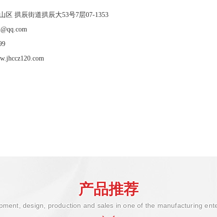
 拱辰街道拱辰大53号7层07-1353
@qq.com
99
ww.jhccz120.com
产品推荐
ment, design, production and sales in one of the manufacturing ent