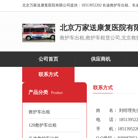
北京万家送康复医院有
公司首页
供应商机
联系方式
当前位置：
首页
>
联系方式
联系方式
产品分类
Product
姓 名： 刘经理
先
救护车出租
电 话： 185139522
120救护车出租
手 机：185139522